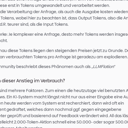
Und das Problem? Man selbst hat selten Einsich
innerhalb dieser Pläne von den Anbietern gekürz
Nutzen bezahlter Pläne 2026 schnell an wie das
Was verursacht d
rapiden Kostenan
Zuerst betrachten wir nochmal die Metrik, welc
hauptsächlich verantwortlich ist: Die Tokens.
Tokens sind die Art und Weise, wie KI-Modelle 
beschreiben kleinste Textbausteine. Ein Token 
Wörtern.
Wenn man also eine Anfrage an die KI stellt (i