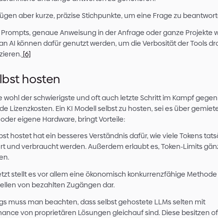
Wie bereits im vorangegangenen Abschnitt erlä
Volumen der verbrauchten Tokens für die steig
Daher versuchen wir, unseren Token-Verbrauch
reduzieren:
1. Kontext eingrenzen
Je nach Anforderung der Aufgabe, braucht ein K
Chathistorie, zahlreiche Dokumente, Screensh
Je präziser man den tatsächlich gebrauchten Ko
geben kann, desto mehr Token kann man spare
2. Kostengünstigere Modelle
Klingt erstmals logisch, wird in der Praxis aber 
Oft ist es zu bequem ein einziges Chat Interfa