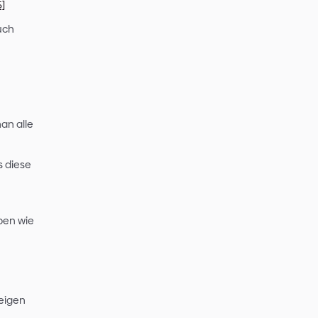
hiert, dann wird oft ein
gf. gegen eingegebene
erändert wird. All das lässt aus
ne 50.000- oder sogar 500.000-
er KI-Giganten
OpenAI
und
denn je darauf achten, positive
Um dies zuverlässig erreichen zu
en.
[7]
ßnahmen, um
ken