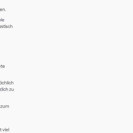
utert, ist insbesondere das
enden Kosten verantwortlich.
 durch die folgenden Techniken zu
I-Tool keine komplette
ots oder System Prompts.
[5]
ntext identifizieren und auch
n.
 benutzen
trotzdem selten getan.
ce / Modell zu haben, dem man alle