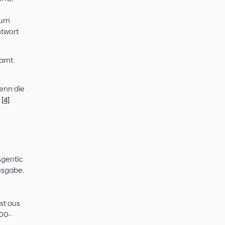
t darüber, wenn Token Limits
t werden. So fühlt sich das
 von gratis Versionen aus 2023.
iesen
stieg?
he für Kosten bei KI-Modellen
Ein- und Ausgaben verarbeiten und
entspricht dabei etwa 0,75
n Form von Text/Bild/Dokument),