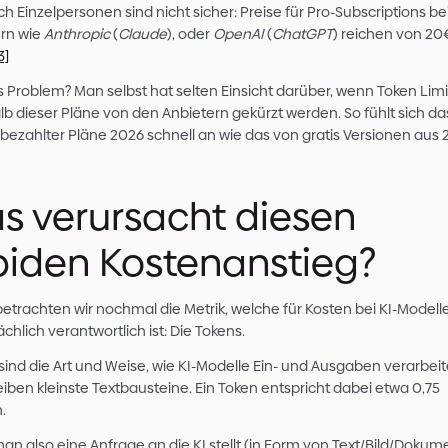
davon sogar täglich.
[1]
Das bedeutet im Umkehrschluss, dass Firmen mi
fest in das Budget einzelner Mitarbeitenden e
Jetzt zeigt sich allerdings: Diese Rechnung ist län
noch vor einem Jahr angenommen.
Die Kosten für solche KI Zugänge steigen gera
viele als plötzliche Überraschung. Nicht ohne G
Entwicklungs-Teams, welche innerhalb kurzer Ze
erreichen, oder unerwartet vier-, oder sogar f
KI-Anbieter zahlen müssen.
[2]
Und auch Einzelpersonen sind nicht sicher: Prei
Anbietern wie
Anthropic
(
Claude
), oder
OpenAI
200€.
[3]