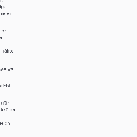
g von KI gerade ganz deutlich mit
en, um Ausgaben zu deckeln.
KI einzuschränken der richtige
grenzen oder Outputs optimieren
hr 2026 schon lange kein neuer
lltag. In der 2025 Developer
rflow
gaben über 80% der
ftware zu nutzen - über die Hälfte