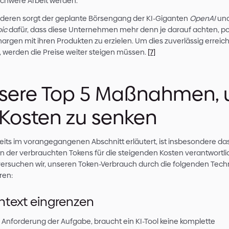
muss diese erst in Tokens umgewandelt und ve
Sowohl die Verarbeitung der Anfrage, als auch
weitere Tokens, wobei hier zu beachten ist, das
der KI, i.d.R. teurer sind, als die Input Tokens.
Man merke: Je komplexer eine Anfrage, desto
verbraucht.
Und genau diese Tokens liegen den steigenden 
Menge an verbrauchten Tokens pro Anfrage ist
Die Community beschriebt dieses Phänomen au
Warum dieser Anstieg im Verbrauch?
Schuld sind mehrere Faktoren. Zum einen die h
Workflows. Ein KI-System macht längst nicht nu