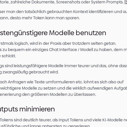
Anfragen heute werden vom System erst recherc
Dokument gedraftet, welches dann nochmal g
Parameter geprüft und basierend auf Feedback v
einer vielleicht 2.000-Token-Aktion schnell ei
Token-schwere Arbeit werden.
Zum anderen sorgt der geplante Börsengang d
Anthropic
dafür, dass diese Unternehmen mehr 
Bruttomargen mit ihren Produkten zu erzielen. 
können, werden die Preise weiter steigen müss
Unsere Top 5 Ma
KI-Kosten zu sen