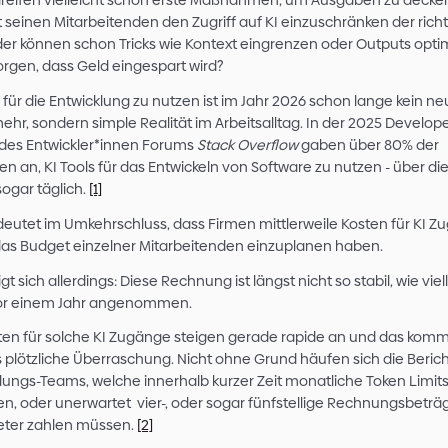
Viele bekommen den Preisanstieg in der Nutzun
und ergreifen vielleicht schon erste Maßnahm
Doch ist seinen Mitarbeitenden den Zugriff auf 
Weg, oder können schon Tricks wie Kontext ein
dafür sorgen, dass Geld eingespart wird?
KI-Tools für die Entwicklung zu nutzen ist im Ja
Trend mehr, sondern simple Realität im Arbeitsa
Survey des Entwickler*innen Forums
Stack Ove
Befragten an, KI Tools für das Entwickeln von So