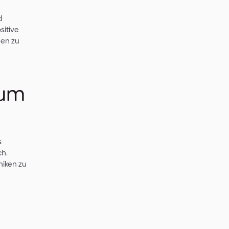
rarbeitet werden.
 die Ausgabe kosten wiederum
s Output Tokens, also die Antwort
 mehr Tokens werden insgesamt
Preisen jetzt zu Grunde. Denn die
 geradezu am explodieren.
[4]
ch als „
LLMFlation
“
eutzutage viel benutzten Agentic
r aus einer Eingabe eine Ausgabe.