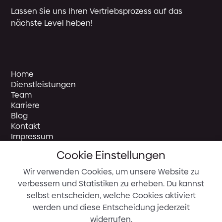
Lassen Sie uns Ihren Vertriebsprozess auf das
nächste Level heben!
Home
Dienstleistungen
Team
Karriere
Blog
Kontakt
Impressum
Demo
Cookie Einstellungen
Wir verwenden Cookies, um unsere Website zu
verbessern und Statistiken zu erheben. Du kannst
SquareNeo Solutions GmbH
selbst entscheiden, welche Cookies aktiviert
Ludwig-Erhard-Allee 28
werden und diese Entscheidung jederzeit
76131 Karlsruhe
widerrufen.