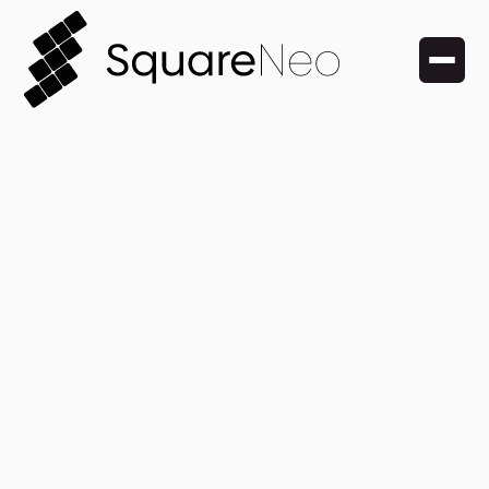
22. Mai 2025
AI vs. Bauchgefühl:
Wer trifft die besseren
Entscheidungen?
Warum erfolgreiche Entscheidungen heute zwischen
Datenanalyse und Bauchgefühl entstehen