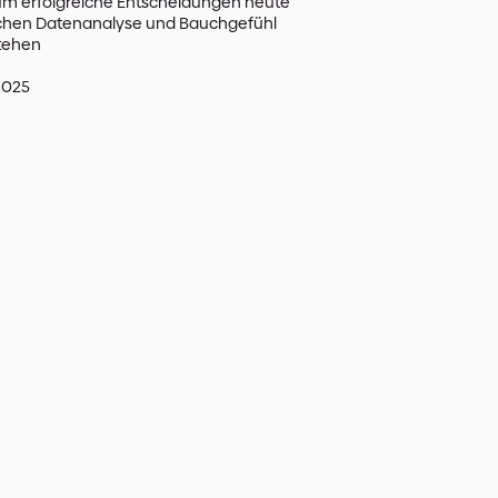
 (Machine Learning,
miteinander kombiniert und mit
 um so möglichst gut passende
ng zur erstellen. Hierbei
er Vektordatenbanken zum
rlich auch eine Vielzahl anderer
Lösungsfindungsprozess auf Basis
e können z.B. auch mit technischen
und den Einsatz in Ihrem
rne auf uns zu. Wir beraten Sie