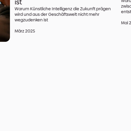
Die Ergebnisse der verschiedenen Modelle
Sprachmodelle etc.) können anschließend 
den Sensorkriterien abgeglichen werden,
Produktvorschläge inklusive einer Begründu
kommen Technologien aus dem Bereich d
Einsatz.
Wie geht es weiter?
Neben den beispielhaften Sensoren können natü
Produkte durch einen solchen oder ähnlichen 
von Bilddaten profitieren. Sehr gute Ergebniss
Zeichnungen erzielt werden.
Wenn Sie mehr über eine mögliche Umsetzung 
Unternehmen erfahren möchten, kommen Sie ge