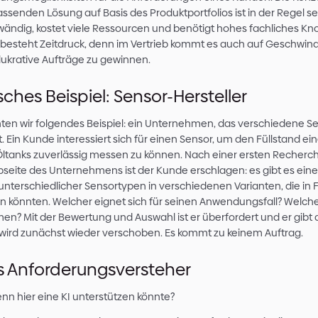
In den Branchen Maschinenbau und Elektronik g
Umsetzungsmöglichkeiten für die Anforderung
einer passenden Lösung auf Basis des Produktpor
zeitaufwändig, kostet viele Ressourcen und be
Zudem besteht Zeitdruck, denn im Vertrieb ko
an, um lukrative Aufträge zu gewinnen.
Typisches Beispiel: Sensor-He
Betrachten wir folgendes Beispiel: ein Unter
herstellt. Ein Kunde interessiert sich für einen 
seiner Öltanks zuverlässig messen zu können. 
der Webseite des Unternehmens ist der Kunde er
Anzahl unterschiedlicher Sensortypen in versch