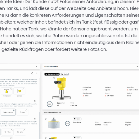
kommen könnten. Welcher eignet sich für sein
er nehmen? Mit der Bewertung und Auswahl ist e
Projekt wird zunächst wieder verschoben. Es k
KI als Anforderungsverstehe
Was, wenn hier eine KI unterstützen könnte?
Eine konkrete Idee: Der Kunde nutzt Fotos seine
konkreten Tanks, und lädt diese auf der Websei
kann eine KI dann die konkreten Anforderunge
Cases ableiten: welcher Inhalt befindet sich im T
welche Höhe hat der Tank, wo könnte der Sen
Branche handelt es sich, welche Rohre werden a
nicht sicher oder gehen die Informationen nicht
stellt sie gezielte Rückfragen oder fordert weite