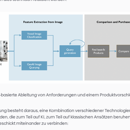
SquareNeo Requirements Analyser al
Aus den abgeleiteten Eigenschaften kann die K
Verfügung stehenden Sensoren einschränken. I
ein passender Sensor abgeleitet werden, der
wird. So kann die Lösungsfindung in kürzester 
Besteht zudem eine Anbindung an ein Shop-Sy
sofort erfolgen.
Für das Unternehmen eröffnet sich somit ein neu
der neben dem klassischen Verkauf über eine 
selbstständig und regelmäßig für Aufträge sorg
Kundenzufriedenheit steigt.
Die Technik dahinter
Wie kann dies technisch realisiert werden?