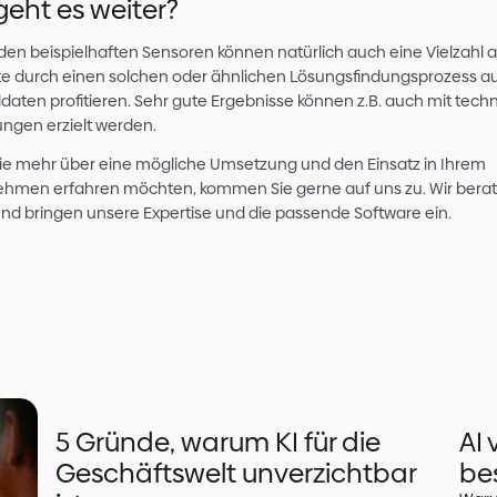
Die Lösung besteht daraus, eine Kombination 
verwenden, die zum Teil auf KI, zum Teil auf k
diese geschickt miteinander zu verbinden:
Für die Ableitung des Tankinhalts und der
basierte Klassifikatoren auf Basis von Res
kommen. Im Vorfeld werden dazu zum Traini
möglichen Tanks kategorisiert und in das N
Andere Eigenschaften, die eher aus der 
zum Beispiel die Branche, umgebende Le
Maschinen etc, können über große Sprach
insbesondere deren immer besser werdend
Bildverarbeitung. Das Stichwort ist hier: M
können zum Beispiel mit dem OpenAIs gpt vi
gibt es auch europäische Modelle und auc
Modelle, die lokal im Unternehmen betrie