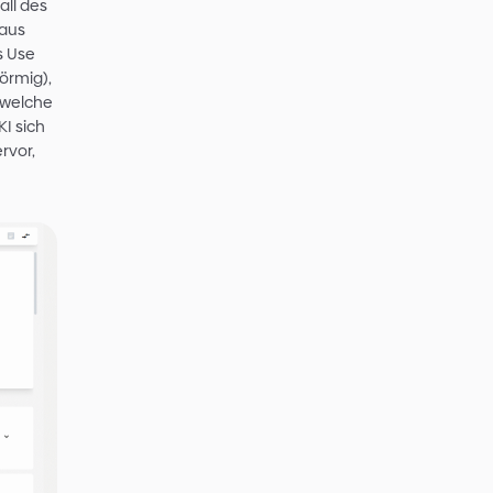
en Anwendungsfall? Welchen sollte
r überfordert und er gibt auf. Das
ommt zu keinem Auftrag.
r
r Anforderung, in diesem Fall des
te des Anbieters hoch. Hieraus
n und Eigenschaften seines Use
ank (fest, flüssig oder gasförmig),
sor angebracht werden, um welche
ngeschlossen etc. Ist die KI sich
 eindeutig aus dem Bild hervor,
re Fotos an.