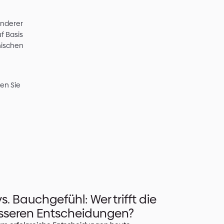
verschiedener Technologien zu
lassischen Ansätzen beruhen, und
 Höhe könnten Machine Learning-
idual Neural Networks zum Einsatz
ng eine Vielzahl an Bildern von
etzwerk gefüttert.
Umgebung des Tanks stammen, wie
itungen und angeschlossene
modelle abgeleitet werden,
e Möglichkeit zur
ultimodalität. Sehr gute Ergebnisse
sion erzielt werden. Alternativ
h frei zugängliche Open Source-
ben werden können.