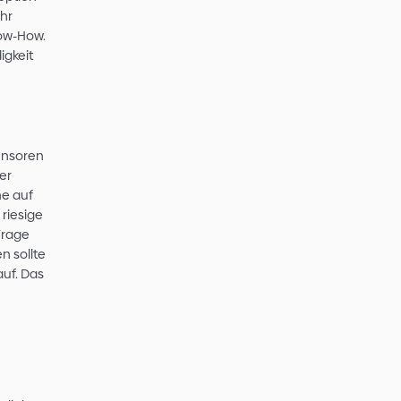
ibt es nahezu unendlich viele
en eines Kunden. Die Konzeption
tfolios ist in der Regel sehr
nötigt hohes fachliches Know-How.
mmt es auch auf Geschwindigkeit
rsteller
nehmen, das verschiedene Sensoren
Sensor, um den Füllstand einer
Nach einer ersten Recherche auf
schlagen: es gibt es eine riesige
iedenen Varianten, die in Frage