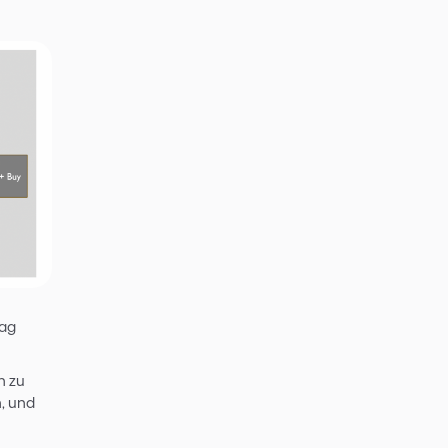
s Umsetzungsmöglichkeit
I dann die Menge der zur
m Optimalfall kann gezielt genau
 dem Kunden dann vorgeschlagen
Zeit abgeschlossen werden.
stem, kann die Beauftragung
er, zusätzlicher Vertriebskanal,
Vertriebsmannschaft ganz
t. Und auch die